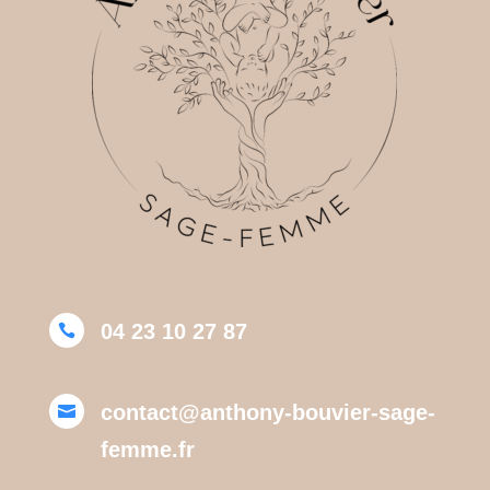
04 23 10 27 87

contact@anthony-bouvier-sage-

femme.fr