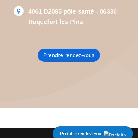
4061 D2085 pôle santé - 06330

Roquefort les Pins
Prendre rendez-vous
Prendre rendez-vous
Prendre rendez-vous