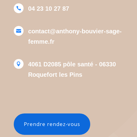
04 23 10 27 87

contact@anthony-bouvier-sage-

femme.fr
4061 D2085 pôle santé - 06330

Roquefort les Pins
Prendre rendez-vous