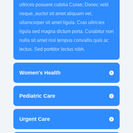
ultrices posuere cubilia Curae; Donec velit
neque, auctor sit amet aliquam vel,
ullamcorper sit amet ligula. Cras ultricies
ligula sed magna dictum porta. Curabitur non
nulla sit amet nisl tempus convallis quis ac
lectus. Sed porttitor lectus nibh.
Women's Health
Pediatric Care
Urgent Care