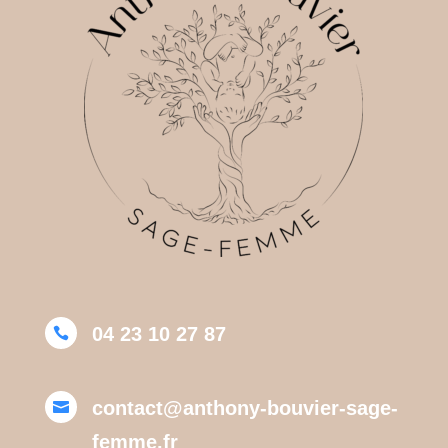
04 23 10 27 87

contact@anthony-bouvier-sage-

femme.fr